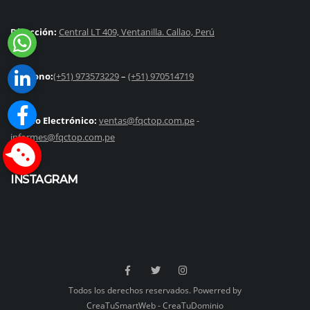
Dirección:
Central LT 409, Ventanilla. Callao, Perú
Teléfono:
(+51) 973573229
–
(+51) 970514719
Correo Electrónico:
ventas@fqctop.com.pe
-
informes@fqctop.com,pe
INSTAGRAM
Todos los derechos reservados. Powerred by
CreaTuSmartWeb - CreaTuDominio