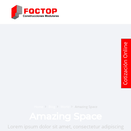
Cotización Online
Home
Blog
World
Amazing Space
Amazing Space
Lorem ipsum dolor sit amet, consectetur adipiscing