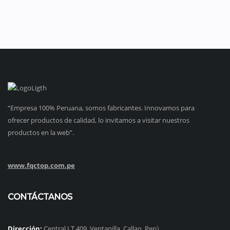
“Empresa 100% Peruana, somos fabricantes. Innovamos para
ofrecer productos de calidad, lo invitamos a visitar nuestros
productos en la web”.
www.fqctop.com.pe
CONTÁCTANOS
Dirección:
Central LT 409, Ventanilla. Callao, Perú